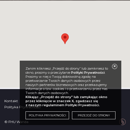
Zanim klikniesz „Przejdź do strony” lub zamkniesz to
okno, prosimy o przeczytanie
Polityki Prywatności
.
Prosimy w niej o Twoją dobrowolną zgodę na
przetwarzanie Twoich danych osobowych przez
naszych partnerów biznesowych oraz przekazujemy
informacje o tzw. cookies i o przetwarzaniu przez nas
Twoich danych osobowych.
Klikając „Przejdź do strony” lub zamykając okno
Kontakt
przez kliknięcie w znaczek X, zgadzasz się
z naszym regulaminem Polityki Prywatności.
Polityka Prywatności
POLITYKA PRYWATNOŚCI
PRZEJDŹ DO STRONY
© FHU Wanda