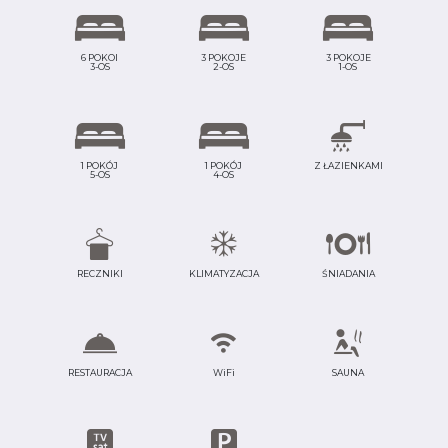
6 POKOI
3 POKOJE
3 POKOJE
3-OS
2-OS
1-OS
1 POKÓJ
1 POKÓJ
Z ŁAZIENKAMI
5-OS
4-OS
RECZNIKI
KLIMATYZACJA
ŚNIADANIA
RESTAURACJA
WiFi
SAUNA