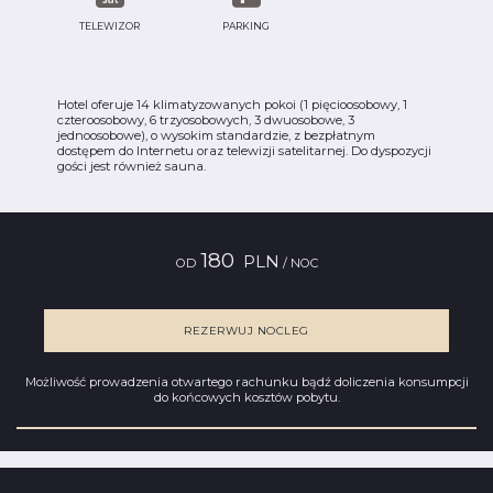
TELEWIZOR
PARKING
Hotel oferuje 14 klimatyzowanych pokoi (1 pięcioosobowy, 1
czteroosobowy, 6 trzyosobowych, 3 dwuosobowe, 3
jednoosobowe), o wysokim standardzie, z bezpłatnym
dostępem do Internetu oraz telewizji satelitarnej. Do dyspozycji
gości jest również sauna.
180
PLN
OD
/ NOC
REZERWUJ NOCLEG
Możliwość prowadzenia otwartego rachunku bądź doliczenia konsumpcji
do końcowych kosztów pobytu.