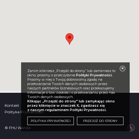
Zanim klikniesz „Przejdź do strony” lub zamkniesz to
okno, prosimy o przeczytanie
Polityki Prywatności
.
Prosimy w niej o Twoją dobrowolną zgodę na
przetwarzanie Twoich danych osobowych przez
naszych partnerów biznesowych oraz przekazujemy
informacje o tzw. cookies i o przetwarzaniu przez nas
Twoich danych osobowych.
Klikając „Przejdź do strony” lub zamykając okno
Kontakt
przez kliknięcie w znaczek X, zgadzasz się
z naszym regulaminem Polityki Prywatności.
Polityka Prywatności
POLITYKA PRYWATNOŚCI
PRZEJDŹ DO STRONY
© FHU Wanda